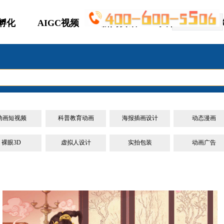
P孵化
AIGC视频
新闻资讯
关于优趣
简体中文
ꀅ
动画短视频
科普教育动画
海报插画设计
动态漫画
裸眼3D
虚拟人设计
实拍包装
动画广告