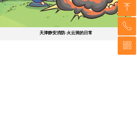
ꁸ
ꂅ
回到顶部
天津静安消防-火云洞的日常
ꀥ
15510580503
微信二维码