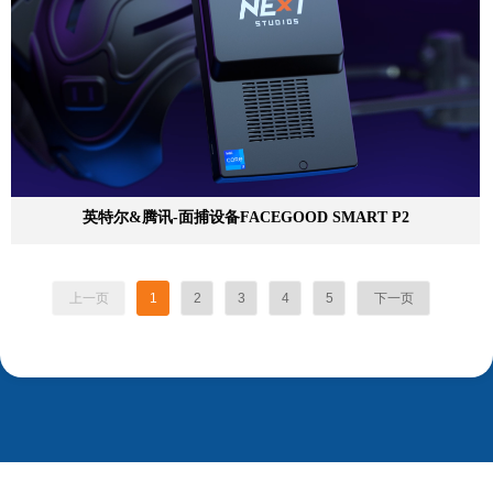
英特尔&腾讯-面捕设备FACEGOOD SMART P2
上一页
1
2
3
4
5
下一页