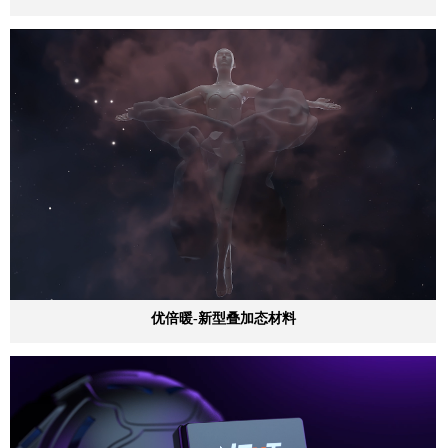
优倍暖-新型叠加态材料