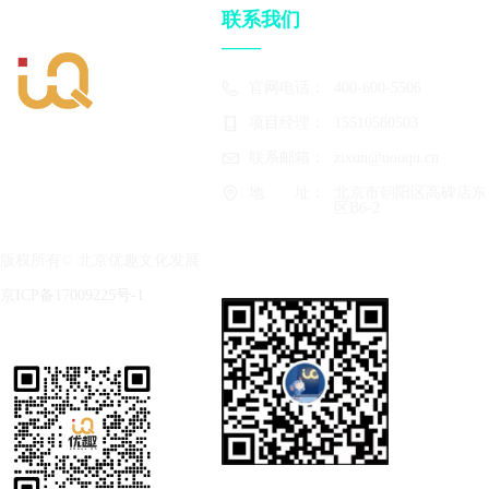
联系我们
——
官网电话：
400-600-5506
项目经理：
15510580503
联系邮箱：
zixun@uouqu.cn
地　　址：
北京市朝阳区高碑店东
区B6-2
版权所有©
北京优趣文化发展
有限公司
京ICP备17009225号-1