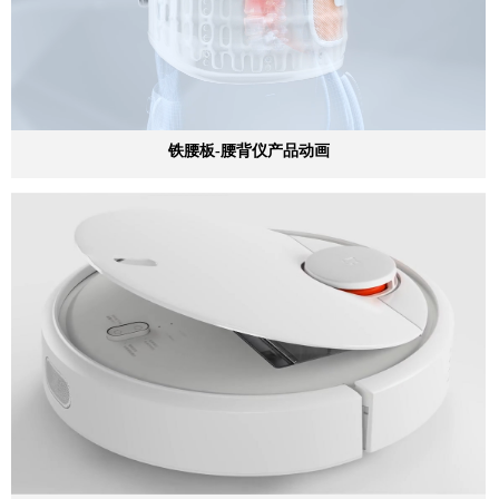
铁腰板-腰背仪产品动画