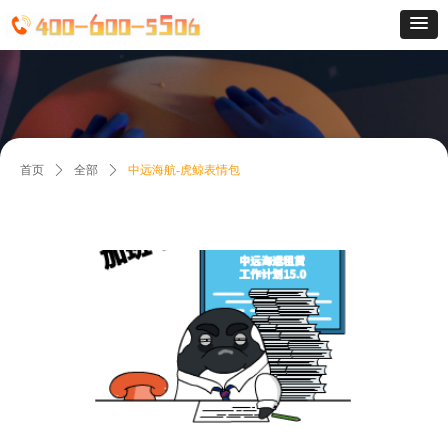
首页
ꄲ
全部
ꄲ
中远海航-虎鲸表情包