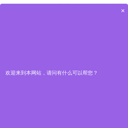
地　　址：
北京市朝阳区高碑店东
区B6-2
×
版权所有©
北京优趣文化发展
有限公司
京ICP备17009225号-1
欢迎来到本网站，请问有什么可以帮您？
关注视频号
扫一扫
加微信