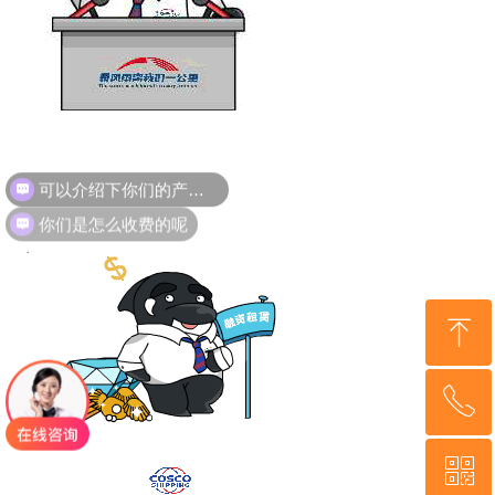
可以介绍下你们的产品么
你们是怎么收费的呢
ꁸ
ꂅ
回到顶部
ꀥ
15510580503